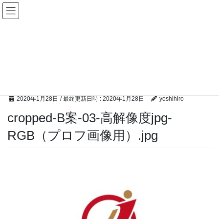
コ
ナ
ン
ビ
テ
ゲ
ン
ー
メディア
ツ
シ
へ
ョ
ス
ン
HOME
メディア
cropped-B案-03-高解像度jpg-RGB（プロフ画像用）.jpg
キ
に
ッ
移
プ
動
2020年1月28日
/ 最終更新日時 :
2020年1月28日
yoshihiro
cropped-B案-03-高解像度jpg-
RGB（プロフ画像用）.jpg