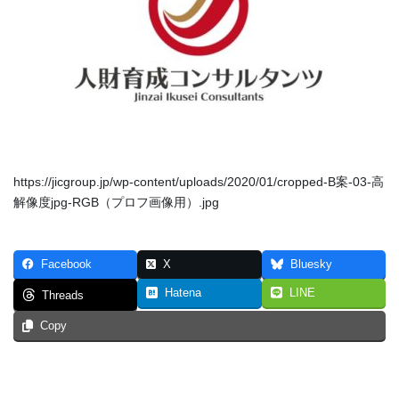
https://jicgroup.jp/wp-content/uploads/2020/01/cropped-B案-03-高
解像度jpg-RGB（プロフ画像用）.jpg
Facebook
X
Bluesky
Hatena
LINE
Threads
Copy